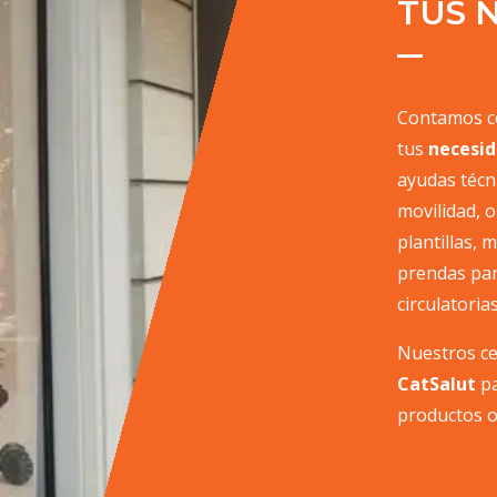
TUS 
Contamos co
tus
necesid
ayudas técni
movilidad, o
plantillas, 
prendas par
circulatoria
Nuestros ce
CatSalut
pa
productos o