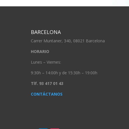
BARCELONA
Carrer Muntaner, 340, 08021 Barcelona
HORARIO
Lunes – Viernes:
9:30h – 14:00h y de 15:30h – 19:00h
Tlf. 93 417 01 43
CONTÁCTANOS